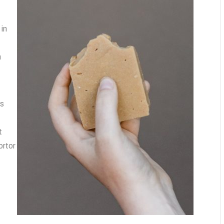
 in
m
us
t
ortor