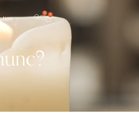
0
0
ction
 nunc?