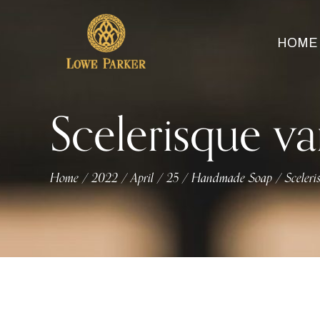
HOME
Scelerisque v
Home
2022
April
25
Handmade Soap
Sceler
/
/
/
/
/