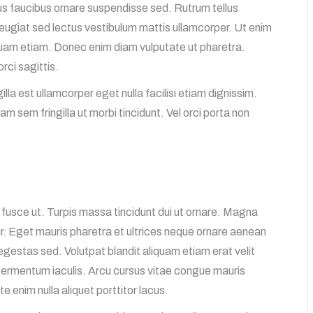
rus faucibus ornare suspendisse sed. Rutrum tellus
 Feugiat sed lectus vestibulum mattis ullamcorper. Ut enim
quam etiam. Donec enim diam vulputate ut pharetra.
rci sagittis.
ngilla est ullamcorper eget nulla facilisi etiam dignissim.
uam sem fringilla ut morbi tincidunt. Vel orci porta non
 fusce ut. Turpis massa tincidunt dui ut ornare. Magna
r. Eget mauris pharetra et ultrices neque ornare aenean
estas sed. Volutpat blandit aliquam etiam erat velit
 fermentum iaculis. Arcu cursus vitae congue mauris
e enim nulla aliquet porttitor lacus.